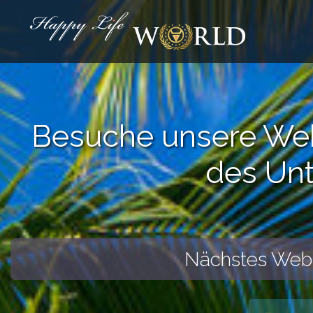
Besuche unsere Webi
des Un
Nächstes Webi